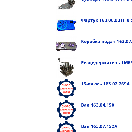
Фартук 163.06.001Г в 
Коробка подач 163.07
Резцедержатель 1М63.
13-ая ось 163.02.269А
Вал 163.04.150
Вал 163.07.152А