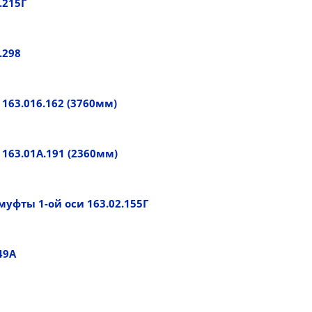
.215Г
.298
163.016.162 (3760мм)
163.01А.191 (2360мм)
уфты 1-ой оси 163.02.155Г
49А