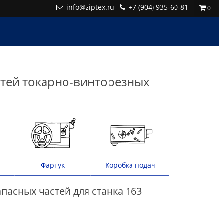
info@ziptex.ru
+7 (904) 935-60-81
0
стей токарно-винторезных
а
Фартук
Коробка подач
пасных частей для станка 163