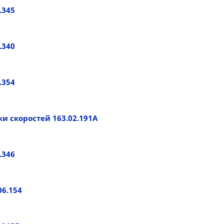
.345
.340
.354
ки скоростей 163.02.191А
.346
06.154