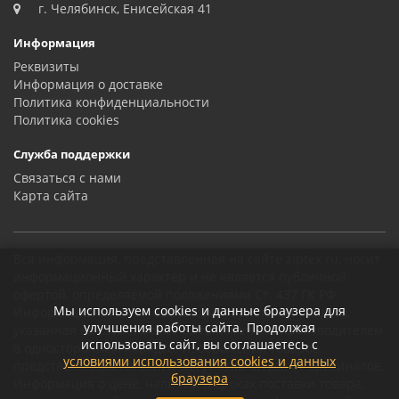
г. Челябинск, Енисейская 41
Информация
Реквизиты
Информация о доставке
Политика конфиденциальности
Политика сookies
Служба поддержки
Связаться с нами
Карта сайта
Вся информация, представленная на сайте ziptex.ru, носит
информационный характер и не является публичной
офертой, определяемой положениями Ст. 437 ГК РФ.
Мы используем cookies и данные браузера для
Информация о технических характеристиках товаров,
улучшения работы сайта. Продолжая
указанная на сайте, может быть изменена производителем
использовать сайт, вы соглашаетесь с
в одностороннем порядке. Изображения товаров,
условиями использования cookies и данных
представленных на сайте, могут отличаться от оригиналов.
браузера
Информация о цене, наличии и сроках поставки товара,