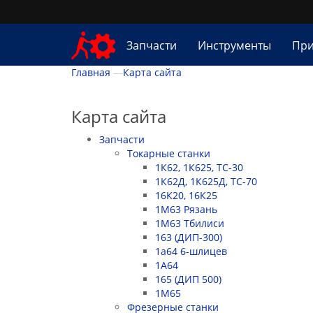
Запчасти
Инструменты
При
Главная
Карта сайта
Карта сайта
Запчасти
Токарные станки
1К62, 1К625, ТС-30
1К62Д, 1К625Д, ТС-70
16К20, 16К25
1М63 Рязань
1М63 Тбилиси
163 (ДИП-300)
1а64 6-шлицев
1А64
165 (ДИП 500)
1М65
Фрезерные станки