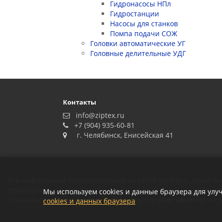
Гидронасосы НПл
Гидростанции
Насосы для станков
Помпа подачи СОЖ
Головки автоматические УГ
Головные делительные УДГ
Контакты
info@ziptex.ru
+7 (904) 935-60-81
г. Челябинск, Енисейская 41
Вся информация, представленная на сайте ziptex.ru, носит
технических характеристиках товаров, указанная на сайте, 
Мы используем cookies и данные браузера для улу
отличаться от оригиналов. Информация о цене, наличии и сро
cookies и данных браузера