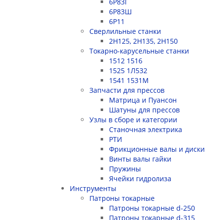
6Р83Г
6Р83Ш
6Р11
Сверлильные станки
2Н125, 2Н135, 2Н150
Токарно-карусельные станки
1512 1516
1525 1Л532
1541 1531M
Запчасти для прессов
Матрица и Пуансон
Шатуны для прессов
Узлы в сборе и категории
Станочная электрика
РТИ
Фрикционные валы и диски
Винты валы гайки
Пружины
Ячейки гидролиза
Инструменты
Патроны токарные
Патроны токарные d-250
Патроны токарные d-315