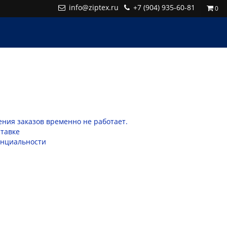
info@ziptex.ru
+7 (904) 935-60-81
0
ния заказов временно не работает.
тавке
енциальности