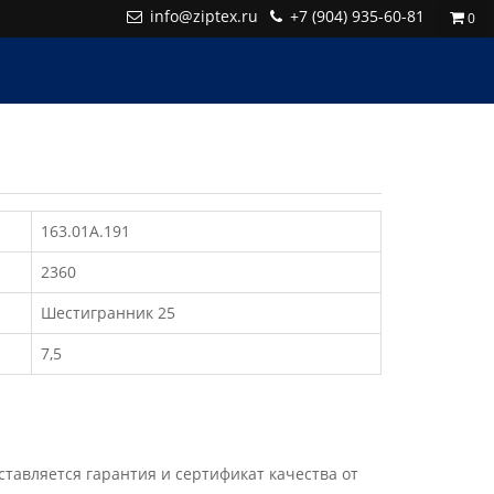
info@ziptex.ru
+7 (904) 935-60-81
0
163.01А.191
2360
Шестигранник 25
7,5
авляется гарантия и сертификат качества от