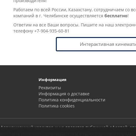
производителя!
Работаем по всей России, Казахстану, сотрудничаем со в
компаний в г. Челябинске осущеcтвляется
бесплатно
!
Ответим на все Ваши вопросы. Пишите на наш электрон
телефону +7-904-935-60-81
Интерактивная кинемати
Информация
Реквизиты
Информация о доставке
Политика конфиденциальности
Политика сookies
 информационный характер и не является публичной офертой, о
может быть изменена производителем в одностороннем порядке.