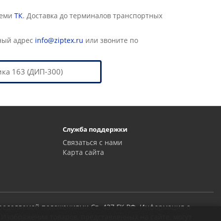
семи
ТК
. Доставка до терминалов транспортных
ный адрес
info@ziptex.ru
или звоните по
ка 163 (ДИП-300)
Служба поддержки
Связаться с нами
Карта сайта
пределяемой положениями Ст. 437 ГК РФ. Информация о
 Изображения товаров, представленных на сайте, могут