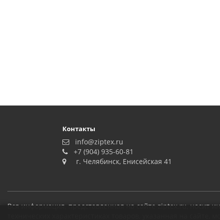
Контакты
info@ziptex.ru
+7 (904) 935-60-81
г. Челябинск, Енисейская 41
Вся информация, представленная на сайте ziptex.ru, носит
технических характеристиках товаров, указанная на сайте, 