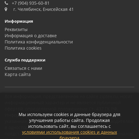
+7 (904) 935-60-81
г. Челябинск, Енисейская 41
Информация
Реквизиты
Информация о доставке
Политика конфиденциальности
Политика сookies
Служба поддержки
Связаться с нами
Карта сайта
Вся информация, представленная на сайте ziptex.ru, носит
информационный характер и не является публичной
офертой, определяемой положениями Ст. 437 ГК РФ.
Мы используем cookies и данные браузера для
Информация о технических характеристиках товаров,
улучшения работы сайта. Продолжая
указанная на сайте, может быть изменена производителем
использовать сайт, вы соглашаетесь с
в одностороннем порядке. Изображения товаров,
условиями использования cookies и данных
представленных на сайте, могут отличаться от оригиналов.
браузера