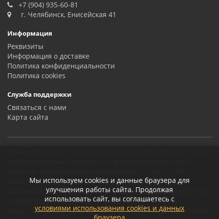
+7 (904) 935-60-81
г. Челябинск, Енисейская 41
Информация
Реквизиты
Информация о доставке
Политика конфиденциальности
Политика сookies
Служба поддержки
Связаться с нами
Карта сайта
Вся информация, представленная на сайте ziptex.ru, носит
информационный характер и не является публичной
офертой, определяемой положениями Ст. 437 ГК РФ.
Мы используем cookies и данные браузера для
Информация о технических характеристиках товаров,
улучшения работы сайта. Продолжая
указанная на сайте, может быть изменена производителем
использовать сайт, вы соглашаетесь с
в одностороннем порядке. Изображения товаров,
условиями использования cookies и данных
представленных на сайте, могут отличаться от оригиналов.
браузера