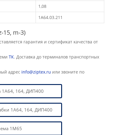
1,08
1А64.03.211
-15, m-3)
авляется гарантия и сертификат качества от
семи
ТК
. Доставка до терминалов транспортных
ный адрес
info@ziptex.ru
или звоните по
 1А64, 164, ДИП400
абки 1А64, 164, ДИП400
хема 1М65