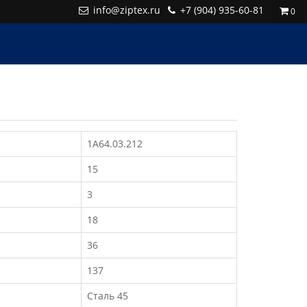
info@ziptex.ru
+7 (904) 935-60-81
0
1А64.03.212
15
3
18
36
137
Сталь 45