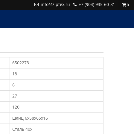
info@ziptex.ru
+7 (904) 935-60-81
0
6502273
18
6
27
120
шлиц 6х58х65х16
Сталь 40х