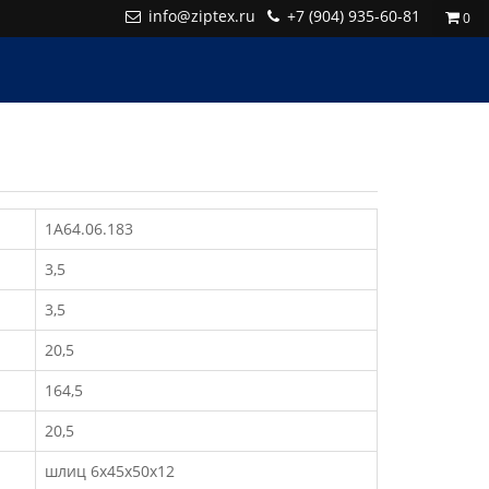
info@ziptex.ru
+7 (904) 935-60-81
0
1А64.06.183
3,5
3,5
20,5
164,5
20,5
шлиц 6х45х50х12