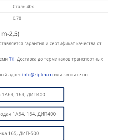
Сталь 40х
0,78
 m-2,5)
авляется гарантия и сертификат качества от
семи
ТК
. Доставка до терминалов транспортных
ный адрес
info@ziptex.ru
или звоните по
 1А64, 164, ДИП400
одач 1А64, 164, ДИП400
ика 165, ДИП-500