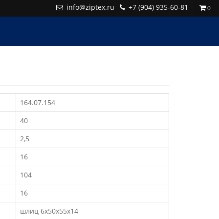
info@ziptex.ru
+7 (904) 935-60-81
0
164.07.154
40
2,5
16
104
16
шлиц 6х50х55х14