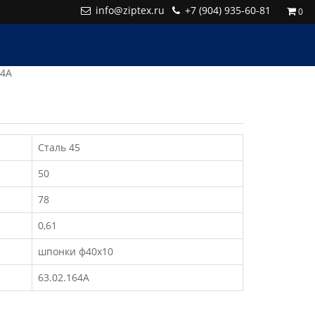
info@ziptex.ru
+7 (904) 935-60-81
0
64А
Сталь 45
50
78
0,61
шпонки ф40х10
63.02.164А