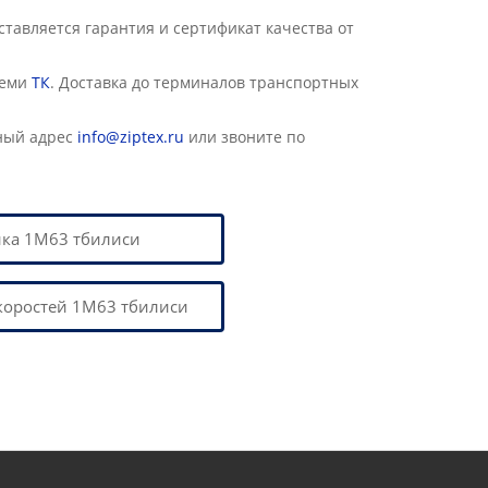
авляется гарантия и сертификат качества от
семи
ТК
. Доставка до терминалов транспортных
ный адрес
info@ziptex.ru
или звоните по
ика 1М63 тбилиси
коростей 1М63 тбилиси