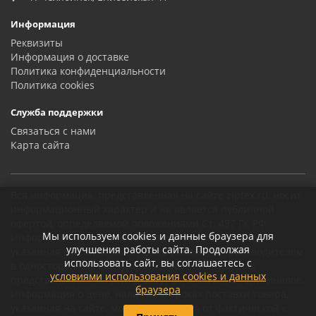
Информация
Реквизиты
Информация о доставке
Политика конфиденциальности
Политика сookies
Служба поддержки
Связаться с нами
Карта сайта
Вся информация, представленная на сайте ziptex.ru, носит
информационный характер и не является публичной
офертой, определяемой положениями Ст. 437 ГК РФ.
Мы используем cookies и данные браузера для
Информация о технических характеристиках товаров,
улучшения работы сайта. Продолжая
указанная на сайте, может быть изменена производителем
использовать сайт, вы соглашаетесь с
в одностороннем порядке. Изображения товаров,
условиями использования cookies и данных
представленных на сайте, могут отличаться от оригиналов.
браузера
Информация о цене, наличии и сроках поставки товара,
указанная на сайте, может отличаться от фактической к