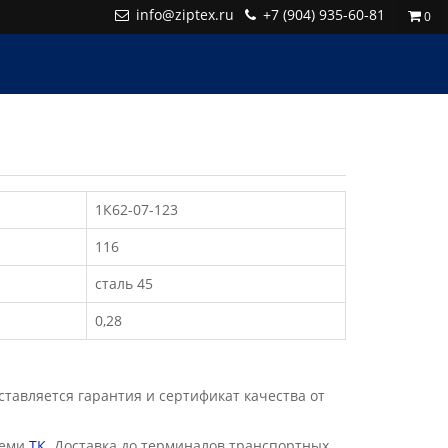
info@ziptex.ru
+7 (904) 935-60-81
0
1К62-07-123
116
сталь 45
0,28
авляется гарантия и сертификат качества от
семи
ТК
. Доставка до терминалов транспортных