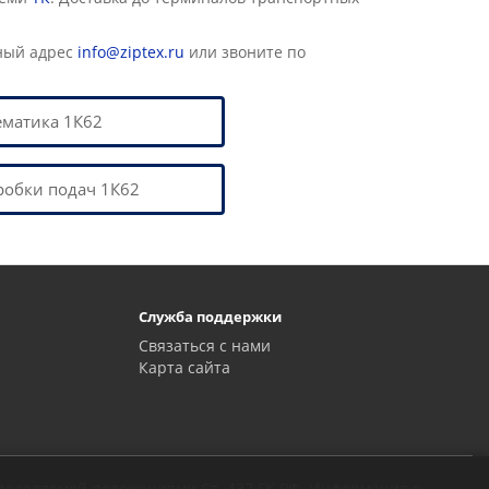
ный адрес
info@ziptex.ru
или звоните по
ематика 1К62
робки подач 1К62
Служба поддержки
Связаться с нами
Карта сайта
пределяемой положениями Ст. 437 ГК РФ. Информация о