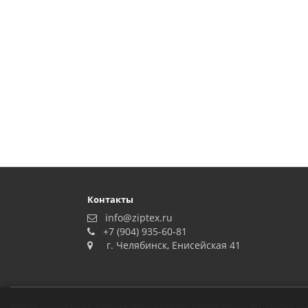
Контакты
info@ziptex.ru
+7 (904) 935-60-81
г. Челябинск, Енисейская 41
Вся информация, представленная на сайте ziptex.ru, носит