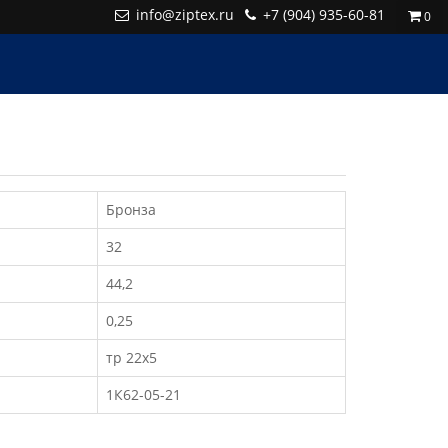
info@ziptex.ru
+7 (904) 935-60-81
0
Бронза
32
44,2
0,25
тр 22х5
1К62-05-21