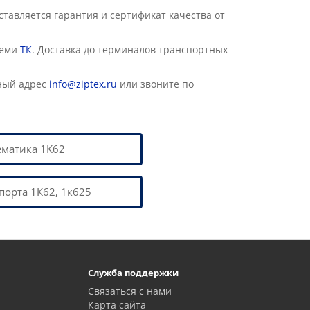
авляется гарантия и сертификат качества от
семи
ТК
. Доставка до терминалов транспортных
ный адрес
info@ziptex.ru
или звоните по
ематика 1К62
порта 1К62, 1к625
Служба поддержки
Связаться с нами
Карта сайта