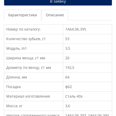
В заявку
Характеристики
Описание
Номер по каталогу:
1А64.06.395
Количество зубьев, z1
53
Модуль, m1
3,5
Ширина венца, z1 мм
20
Диаметр по венцу, z1 мм
192,5
Длинна, мм
64
Посадка
ф62
Материал изготовления
Сталь 40х
Масса, кг
3,6
Чертеж сопряженного колеса:
1А64.06.393, 1А64.06.394