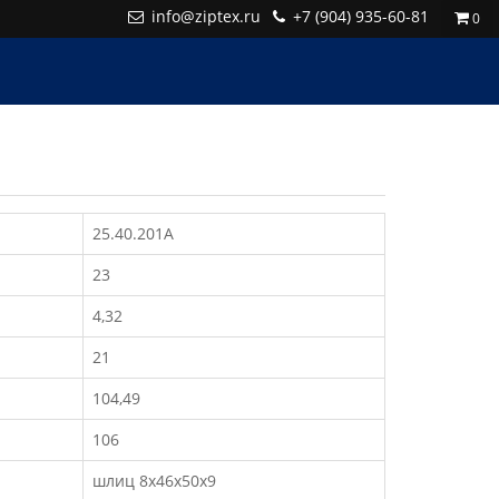
info@ziptex.ru
+7 (904) 935-60-81
0
25.40.201А
23
4,32
21
104,49
106
шлиц 8х46х50х9