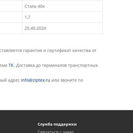
Сталь 40х
1,7
25.40.202А
авляется гарантия и сертификат качества от
семи
ТК
. Доставка до терминалов транспортных
ный адрес
info@ziptex.ru
или звоните по
Служба поддержки
Связаться с нами