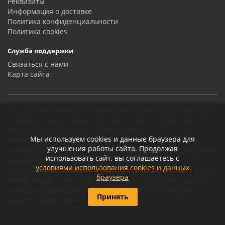
Реквизиты
Информация о доставке
Политика конфиденциальности
Политика сookies
Служба поддержки
Связаться с нами
Карта сайта
Вся информация, представленная на сайте ziptex.ru, носит
информационный характер и не является публичной
офертой, определяемой положениями Ст. 437 ГК РФ.
Мы используем cookies и данные браузера для
Информация о технических характеристиках товаров,
улучшения работы сайта. Продолжая
указанная на сайте, может быть изменена производителем
использовать сайт, вы соглашаетесь с
в одностороннем порядке. Изображения товаров,
условиями использования cookies и данных
представленных на сайте, могут отличаться от оригиналов.
браузера
Информация о цене, наличии и сроках поставки товара,
указанная на сайте, может отличаться от фактической к
Принять
моменту оформления заказа на товар.