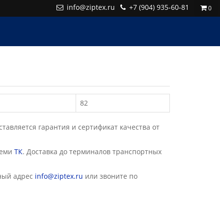
info@ziptex.ru
+7 (904) 935-60-81
0
82
авляется гарантия и сертификат качества от
семи
ТК
. Доставка до терминалов транспортных
ный адрес
info@ziptex.ru
или звоните по